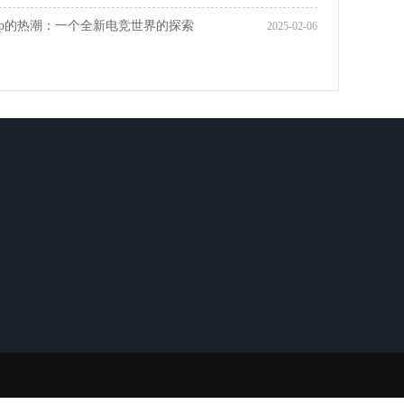
pp的热潮：一个全新电竞世界的探索
2025-02-06
45客服：
jhqtouyax0
邮 箱：admin@youweb.com
地 址：https://45chat.com