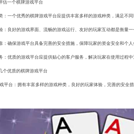
评估一个棋牌游戏平台
戏种类：一个优秀的棋牌游戏平台应提供丰富多样的游戏种类，满足不
家体验：良好的游戏界面、流畅的游戏运行、友好的玩家互动都是衡量
全可靠：确保游戏平台具备完善的安全措施，保障玩家的资金安全和个人
户服务：优质的游戏平台应提供贴心的客户服务，解决玩家在使用过程
几个优质的棋牌游戏平台
XX游戏平台：拥有丰富多样的游戏种类，良好的玩家体验，完善的安全