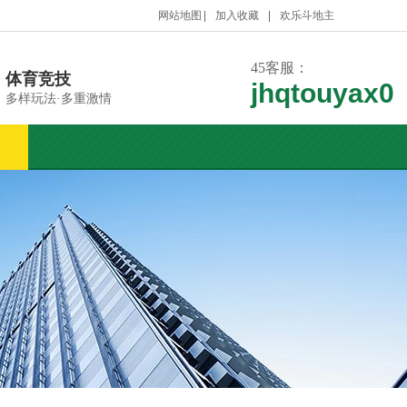
网站地图
加入收藏
欢乐斗地主
45客服：
体育竞技
jhqtouyax0
多样玩法·多重激情