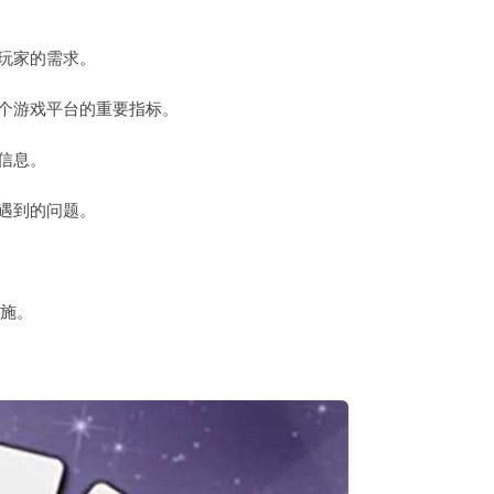
同玩家的需求。
一个游戏平台的重要指标。
信息。
中遇到的问题。
措施。