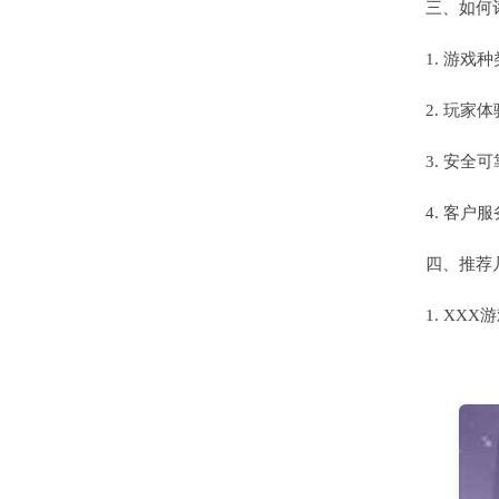
三、如何
1. 游
2. 玩
3. 安
4. 客
四、推荐
1. X