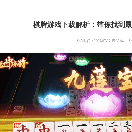
棋牌游戏下载解析：带你找到最
发布时间：2025-07-27 15:30:04
人