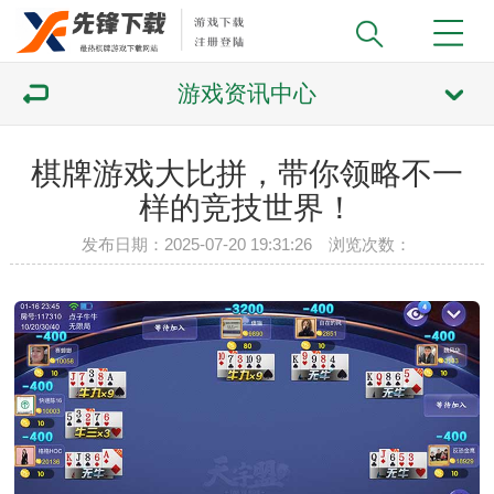
游戏资讯中心
棋牌游戏大比拼，带你领略不一
样的竞技世界！
发布日期：2025-07-20 19:31:26 浏览次数：