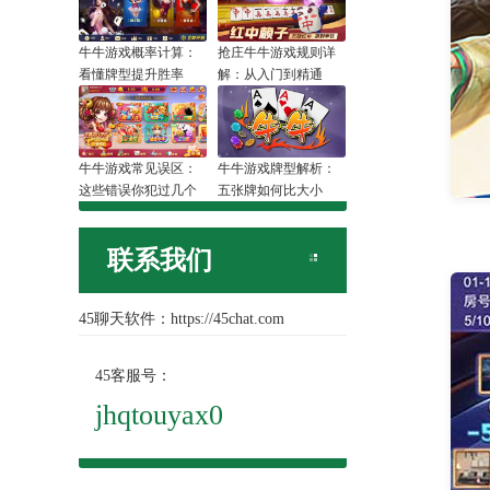
牛牛游戏概率计算：
抢庄牛牛游戏规则详
看懂牌型提升胜率
解：从入门到精通
牛牛游戏常见误区：
牛牛游戏牌型解析：
这些错误你犯过几个
五张牌如何比大小
联系我们
45聊天软件：
https://45chat.com
45客服号：
jhqtouyax0