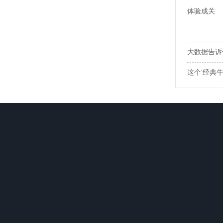
体验成关
大数据告诉
这个'经典
棋牌游戏平台
棋牌游戏推荐
体育平台推荐
同城棋牌游戏