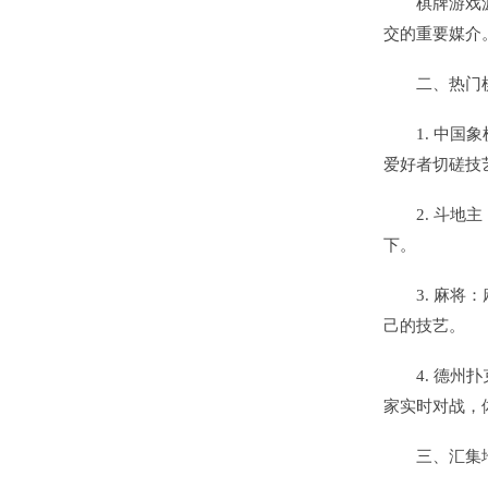
棋牌游戏
交的重要媒介
二、热门
1. 中
爱好者切磋技
2. 斗
下。
3. 麻
己的技艺。
4. 德
家实时对战，
三、汇集