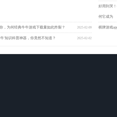
好用到哭！
何它成为
你，为何经典牛牛游戏下载量如此炸裂？
棋牌游戏a
2025-02-09
牛牛'知识科普神器，你竟然不知道？
2025-02-02
棋牌游戏交流
棋牌游戏资讯
体育综合推荐
游戏资讯中心