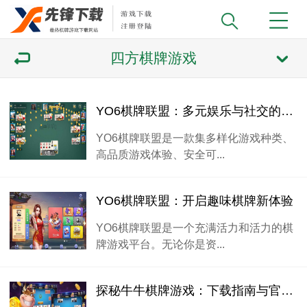
四方棋牌游戏
YO6棋牌联盟：多元娱乐与社交的优质之选
YO6棋牌联盟是一款集多样化游戏种类、
高品质游戏体验、安全可...
YO6棋牌联盟：开启趣味棋牌新体验
YO6棋牌联盟是一个充满活力和活力的棋
牌游戏平台。无论你是资...
探秘牛牛棋牌游戏：下载指南与官方版特色解析