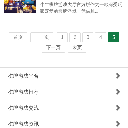
牛牛棋牌游戏大厅官方版作为一款深受玩
家喜爱的棋牌游戏，凭借其...
首页
上一页
1
2
3
4
5
下一页
末页
棋牌游戏平台
棋牌游戏推荐
棋牌游戏交流
棋牌游戏资讯