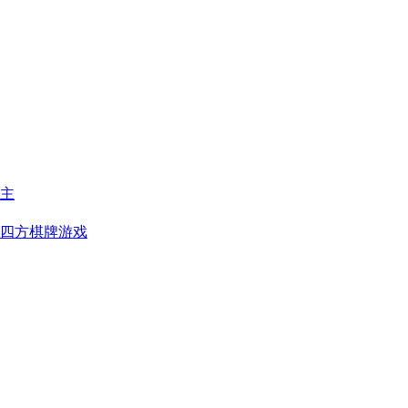
主
四方棋牌游戏