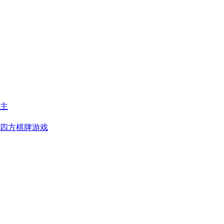
主
四方棋牌游戏