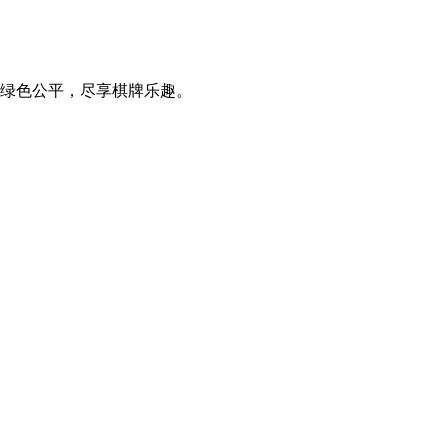
，绿色公平，尽享棋牌乐趣。