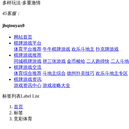
多样玩法·多重激情
45客服：
jhqtouyax0
网站首页
棋牌游戏平台
体育平台推荐
牛牛棋牌游戏
欢乐斗地主
扑克牌游戏
棋牌游戏推荐
同城棋牌游戏
拼三张游戏
金币梭哈
二人跑得快
二人斗地
棋牌游戏交流
体育综合推荐
斗地主综合
德州扑克技巧
欢乐斗地主专区
棋牌游戏资讯
游戏资讯中心
游戏攻略大全
标签列表
Label List
首页
标签
竞彩体育