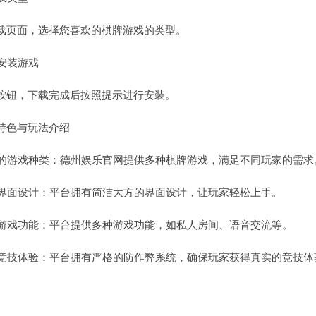
载页面，选择您喜欢的棋牌游戏的类型。
并安装游戏
按钮，下载完成后按照提示进行安装。
特色与玩法介绍
样化的游戏种类：德州娱乐官网提供多种棋牌游戏，满足不同玩家的需求
洁的界面设计：平台拥有简洁大方的界面设计，让玩家轻松上手。
富的游戏功能：平台提供多种游戏功能，如私人房间、语音交流等。
实的竞技体验：平台拥有严格的防作弊系统，确保玩家获得真实的竞技体