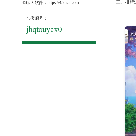
三、棋牌
45聊天软件：
https://45chat.com
45客服号：
jhqtouyax0