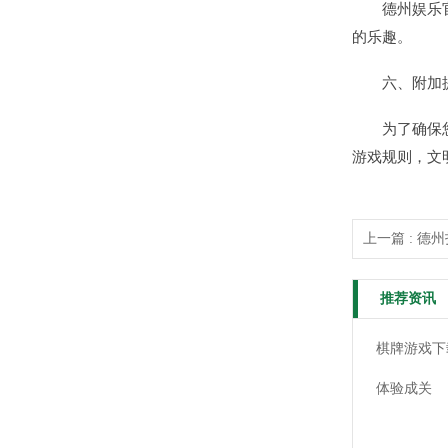
德州娱乐
的乐趣。
六、附加
为了确保
游戏规则，文
上一篇 : 
推荐资讯
棋牌游戏下
体验成关