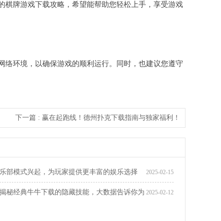
的棋牌游戏下载攻略，希望能帮助您轻松上手，享受游戏
网络环境，以确保游戏的顺利运行。同时，也建议您遵守
下一篇 : 赢在起跑线！德州扑克下载指南与独家福利！
乐部模式兴起，为玩家提供更丰富的娱乐选择
2025-02-15
揭秘经典牛牛下载的隐藏技能，大数据告诉你为
2025-02-12