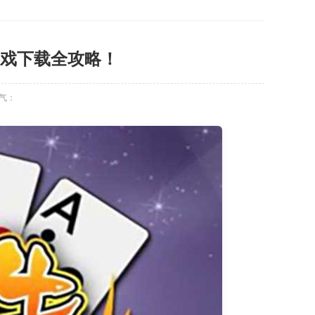
戏下载全攻略！
气：