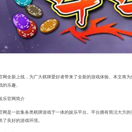
官网全新上线，为广大棋牌爱好者带来了全新的游戏体验。本文将为
戏的乐趣。
娱乐官网简介
官网是一款集各类棋牌游戏于一体的娱乐平台。平台拥有简洁大方的
供了良好的游戏环境。