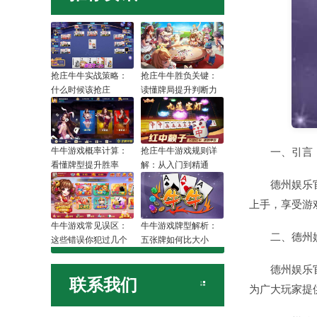
抢庄牛牛实战策略：
抢庄牛牛胜负关键：
什么时候该抢庄
读懂牌局提升判断力
牛牛游戏概率计算：
抢庄牛牛游戏规则详
一、引言
看懂牌型提升胜率
解：从入门到精通
德州娱乐
上手，享受游
牛牛游戏常见误区：
牛牛游戏牌型解析：
二、德州
这些错误你犯过几个
五张牌如何比大小
德州娱乐
联系我们
为广大玩家提