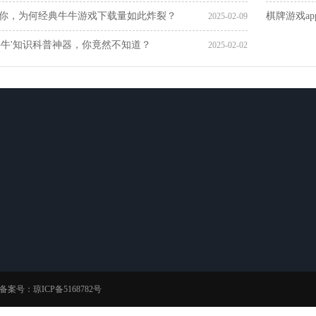
你，为何经典牛牛游戏下载量如此炸裂？
棋牌游戏a
2025-02-09
牛牛'知识科普神器，你竟然不知道？
2025-02-02
棋牌游戏交流
棋牌游戏资讯
体育综合推荐
游戏资讯中心
斗地主综合
游戏攻略大全
德州扑克技巧
备案号：
琼ICP备5168782号
欢乐斗地主专区
四方棋牌游戏